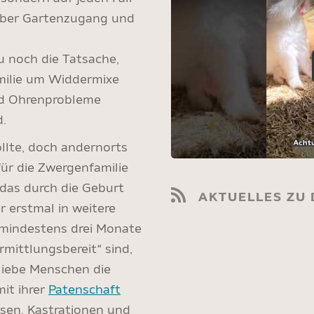
süber Gartenzugang und
 noch die Tatsache,
amilie um Widdermixe
und Ohrenprobleme
d.
ollte, doch andernorts
für die Zwergenfamilie
 das durch die Geburt
AKTUELLES ZU
 erstmal in weitere
o mindestens drei Monate
rmittlungsbereit“ sind,
liebe Menschen die
mit ihrer
Patenschaft
sen, Kastrationen und