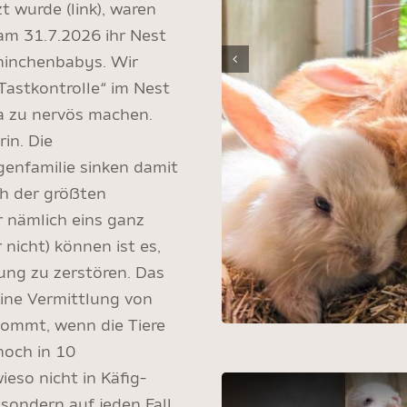
t wurde (link), waren
t am 31.7.2026 ihr Nest
ninchenbabys. Wir
Tastkontrolle“ im Nest
 zu nervös machen.
in. Die
enfamilie sinken damit
ch der größten
 nämlich eins ganz
icht) können ist es,
ung zu zerstören. Das
eine Vermittlung von
kommt, wenn die Tiere
noch in 10
so nicht in Käfig-
 sondern auf jeden Fall