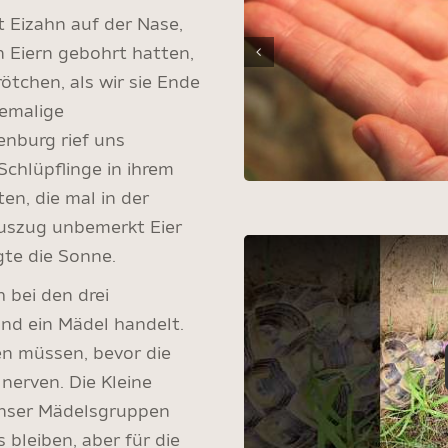
Eizahn auf der Nase,
n Eiern gebohrt hatten,
rötchen, als wir sie Ende
emalige
enburg rief uns
 Schlüpflinge in ihrem
en, die mal in der
Auszug unbemerkt Eier
gte die Sonne.
h bei den drei
nd ein Mädel handelt.
en müssen, bevor die
nerven. Die Kleine
 unser Mädelsgruppen
 bleiben, aber für die