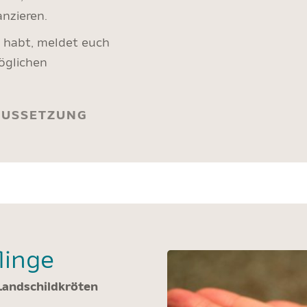
nzieren.
e habt, meldet euch
öglichen
AUSSETZUNG
linge
Landschildkröten