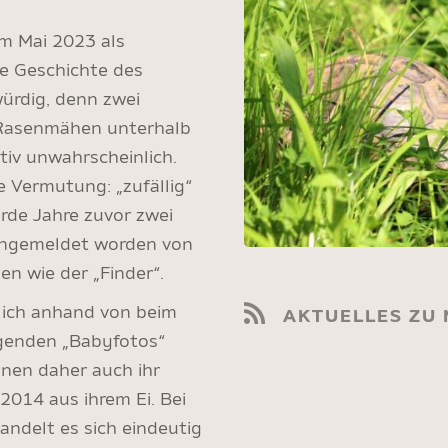
m Mai 2023 als
ie Geschichte des
würdig, denn zwei
m Rasenmähen unterhalb
ativ unwahrscheinlich.
 Vermutung: „zufällig“
rde Jahre zuvor zwei
 angemeldet worden von
 wie der „Finder“.
lich anhand von beim
AKTUELLES ZU 
genden „Babyfotos“
nnen daher auch ihr
2014 aus ihrem Ei. Bei
handelt es sich eindeutig