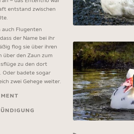
i an – das Ententrio war
aft entstand zwischen
lte.
 auch Flugenten
 dass der Name bei ihr
ig flog sie über ihren
ch über den Zaun zum
flüge zu den dort
. Oder badete sogar
eich zwei Gehege weiter.
EMENT
KÜNDIGUNG